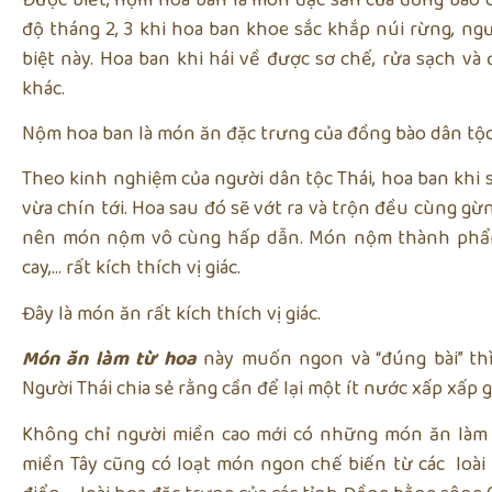
độ tháng 2, 3 khi hoa ban khoe sắc khắp núi rừng, ngư
biệt này. Hoa ban khi hái về được sơ chế, rửa sạch và 
khác.
Nộm hoa ban là món ăn đặc trưng của đồng bào dân tộc
Theo kinh nghiệm của người dân tộc Thái, hoa ban khi
vừa chín tới. Hoa sau đó sẽ vớt ra và trộn đều cùng gừng
nên món nộm vô cùng hấp dẫn. Món nộm thành phẩm 
cay,… rất kích thích vị giác.
Đây là món ăn rất kích thích vị giác.
Món ăn làm từ hoa
này muốn ngon và “đúng bài” thì
Người Thái chia sẻ rằng cần để lại một ít nước xấp xấ
Không chỉ người miền cao mới có những món ăn làm
miền Tây cũng có loạt món ngon chế biến từ các loài 