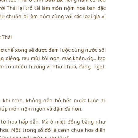
ời Thái lại trổ tài làm món nộm hoa ban đặc
để chuẩn bị làm nộm cùng với các loại gia vị
 Thái.
 sơ chế xong sẽ được đem luộc cùng nước sôi
, giềng, rau mùi, tỏi non, mắc khén, ớt,… tạo
có nhiều hương vị như chua, đắng, ngọt,
 khi trộn, không nên bỏ hết nước luộc đi.
p giúp món nộm ngon và đậm đà hơn.
 từ hoa hấp dẫn. Mà ở miệt đồng bằng như
hoa. Một trong số đó là canh chua hoa điên