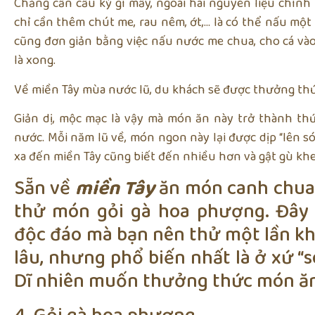
Chẳng cần cầu kỳ gì mấy, ngoài hai nguyên liệu chính 
chỉ cần thêm chút me, rau nêm, ớt,… là có thể nấu mộ
cũng đơn giản bằng việc nấu nước me chua, cho cá và
là xong.
Về miền Tây mùa nước lũ, du khách sẽ được thưởng th
Giản dị, mộc mạc là vậy mà món ăn này trở thành thứ
nước. Mỗi năm lũ về, món ngon này lại được dịp “lên s
xa đến miền Tây cũng biết đến nhiều hơn và gật gù kh
Sẵn về
miền Tây
ăn món canh chua 
thử món gỏi gà hoa phượng. Đây 
độc đáo mà bạn nên thử một lần khi
lâu, nhưng phổ biến nhất là ở xứ “s
Dĩ nhiên muốn thưởng thức món ăn n