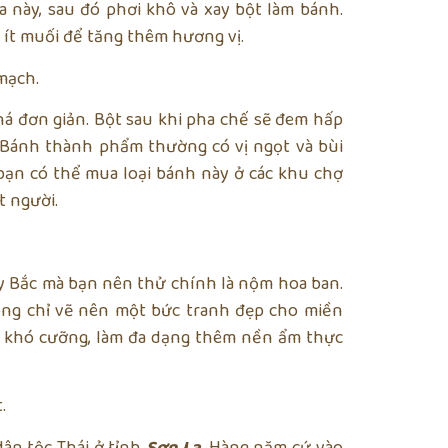
a này, sau đó phơi khô và xay bột làm bánh.
 ít muối để tăng thêm hương vị.
mạch.
á đơn giản. Bột sau khi pha chế sẽ đem hấp
 Bánh thành phẩm thường có vị ngọt và bùi
 bạn có thể mua loại bánh này ở các khu chợ
t người.
y Bắc mà bạn nên thử chính là nộm hoa ban.
ông chỉ vẽ nên một bức tranh đẹp cho miền
 khó cưỡng, làm đa dạng thêm nền ẩm thực
.
ân tộc Thái ở tỉnh
Sơn La
. Hàng năm cứ vào