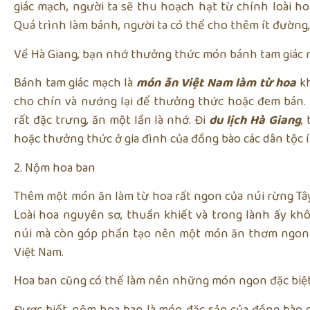
giác mạch, người ta sẽ thu hoạch hạt từ chính loài ho
Quá trình làm bánh, người ta có thể cho thêm ít đường,
Về Hà Giang, bạn nhớ thưởng thức món bánh tam giác 
Bánh tam giác mạch là
món ăn Việt Nam làm từ hoa
kh
cho chín và nướng lại để thưởng thức hoặc đem bán.
rất đặc trưng, ăn một lần là nhớ. Đi
du lịch Hà Giang
,
hoặc thưởng thức ở gia đình của đồng bào các dân tộc í
2. Nộm hoa ban
Thêm một món ăn làm từ hoa rất ngon của núi rừng Tâ
Loài hoa nguyên sơ, thuần khiết và trong lành ấy kh
núi mà còn góp phần tạo nên một món ăn thơm ngon
Việt Nam.
Hoa ban cũng có thể làm nên những món ngon đặc biệt
Được biết, nộm hoa ban là món đặc sản của đồng bào d