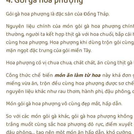
4. Gỏi gà hoa phượng
Gỏi gà hoa phượng là đặc sản của Đồng Tháp.
Nguyên liệu chính của món gỏi gà hoa phượng chính
thường, người ta kết hợp thịt gà với hoa chuối, bắp cải 
cùng hoa phượng. Hoa phượng khi dùng trộn gỏi cùng t
mặn ngọt đặc trưng của gỏi miền Tây.
Hoa phượng có vị chua chua, chát chát, ăn cùng thịt gà t
Công thức chế biến
món ăn làm từ hoa
này khá đơn g
miếng vừa ăn, trộn đều cùng hoa phượng được sơ chế 
nguyên liệu khác như rau thơm, hành phi, đậu phông, c
Món gỏi gà hoa phượng vô cùng đẹp mắt, hấp dẫn.
So với các món gỏi gà khác, gỏi gà hoa phượng không 
trắng muốt cùng sắc hoa phượng đỏ rực, điểm xuyết
đậu phộng,… tạo nên một món ăn hấp dẫn, khó cưỡng.