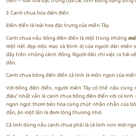
điển – loài hoa đặc trưng của các tỉnh Đồng bằng sông
3. Canh chua hoa điên điển
Điên điển là loài hoa đặc trưng của miền Tây.
Canh chua nấu bông điên điển là một trong những
món
một nét đẹp mộc mạc và bình dị của người dân miền s
đầy trên những cánh đồng. Người dân chỉ việc ra hái 
dẫn.
Canh chua bông điên điển cá linh là món ngon của miền
Với bông điên điển, người miền Tây có thể nấu cùng 
điệu” nhất vẫn là canh chua bông điên điển với cá linh –
ngon ngọt thơm béo hòa cùng chút nhẫn nhẫn của bô
dẫn, ăn một lần là đem lòng thương nhớ.
Cá linh dùng nấu canh chua phải là cá linh non mới ngo