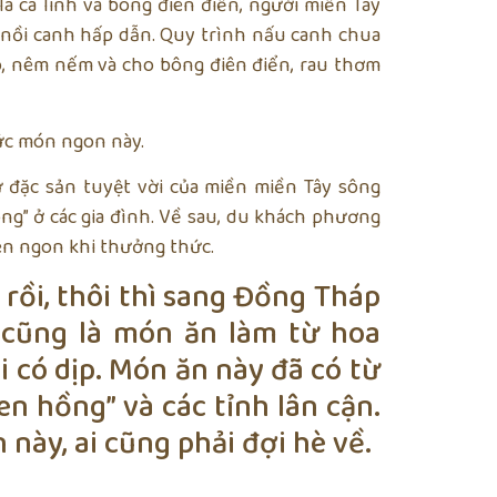
là cá linh và bông điên điển, người miền Tây
t nồi canh hấp dẫn. Quy trình nấu canh chua
o, nêm nếm và cho bông điên điển, rau thơm
ức món ngon này.
 đặc sản tuyệt vời của miền miền Tây sông
óng” ở các gia đình. Về sau, du khách phương
en ngon khi thưởng thức.
rồi, thôi thì sang Đồng Tháp
cũng là món ăn làm từ hoa
 có dịp. Món ăn này đã có từ
en hồng” và các tỉnh lân cận.
ày, ai cũng phải đợi hè về.