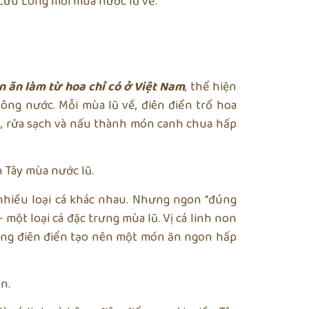
 Cửu Long mỗi mùa nước lũ về.
 ăn làm từ hoa chỉ có ở Việt Nam
, thể hiện
ông nước. Mỗi mùa lũ về, điên điển trổ hoa
về, rửa sạch và nấu thành món canh chua hấp
 Tây mùa nước lũ.
nhiều loại cá khác nhau. Nhưng ngon “đúng
 một loại cá đặc trưng mùa lũ. Vị cá linh non
ng điên điển tạo nên một món ăn ngon hấp
n.