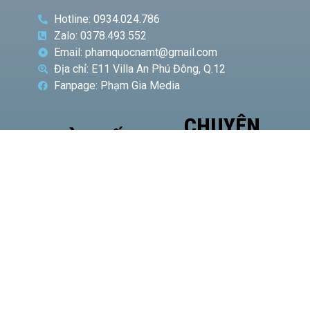
Hotline: 0934.024.786
Zalo: 0378.493.552
Email: phamquocnamt@gmail.com
Địa chỉ: E11 Villa An Phú Đông, Q.12
Fanpage: Phạm Gia Media
CHUYÊN
BÀI VIẾT
MỤC
NỔI BẬT
Phó
Giám
đốc Sở
Công
Thương
TP.HCM
Hà Văn
Út đề