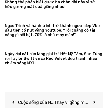
Không thể phân biệt được ba chân dài này vì sở
hữu gương mặt quá giống nhau!
Ngọc Trinh và hành trình trở thành người đẹp Vbiz
đầu tiên có nút vàng Youtube: “Tôi chẳng có tài
năng gì nổi bật, 70% là nhờ may mắn!”
Ngày đại cát của làng giải trí: Hết Mỹ Tâm, Sơn Tùng
rồi Taylor Swift và cả Red Velvet đều tranh nhau
chiếm sóng MXH
Cuộc sống của Ngân 98 sau khi chia tay Lương Bằng Quang
Thay vì gồng mình để trở nên cá tính, Ngọc Trinh cứ ăn vận đơn giản, sexy vừa phải như thế này có phải hơn không!