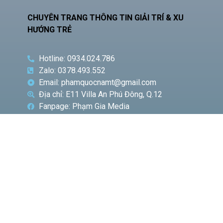
CHUYÊN TRANG THÔNG TIN GIẢI TRÍ & XU
HƯỚNG TRẺ
Hotline: 0934.024.786
Zalo: 0378.493.552
Email: phamquocnamt@gmail.com
Địa chỉ: E11 Villa An Phú Đông, Q.12
Fanpage: Phạm Gia Media
CHUYÊN
BÀI VIẾT
MỤC
NỔI BẬT
Phó
Giám
đốc Sở
Công