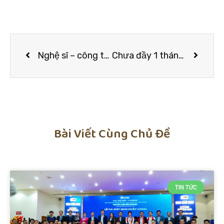
Nghệ sĩ – công ty quản lý “giữa đường gãy gánh”: Vì đâu nên nỗi?
Chưa đầy 1 tháng ‘mở cửa’, kênh Youtube của Jack chính thức cán mốc 2 triệu lượt đăng ký
Bài Viết Cùng Chủ Đề
TIN TỨC