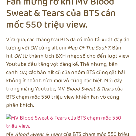
Fan mừng rỡ khi MV Blood
Sweat & Tears của BTS cán
mốc 550 triệu view.
Vừa qua, các chàng trai BTS đã có màn tái xuất đầy ấn
tượng với
ON
cùng album
Map Of The Soul: 7
. Bản
hit
ON
từ thành tích BXH nhạc số cho đến lượt view
Youtube đều tăng vọt đáng kể. Thế nhưng, bên
cạnh
ON
, các bản hit cũ của nhóm BTS cũng gặt hái
không ít thành tích mới vô cùng đặc biệt. Mới đây,
trong mảng Youtube, MV
Blood Sweat & Tears
của
BTS chạm mốc 550 triệu view khiến fan vô cùng
phấn khích.
MV
Blood Sweat & Tears
của BTS chạm mốc 550 triệu