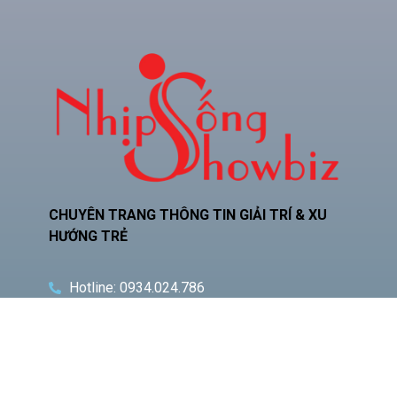
CHUYÊN TRANG THÔNG TIN GIẢI TRÍ & XU
HƯỚNG TRẺ
Hotline: 0934.024.786
Zalo: 0378.493.552
Email: phamquocnamt@gmail.com
Địa chỉ: E11 Villa An Phú Đông, Q.12
Fanpage: Phạm Gia Media