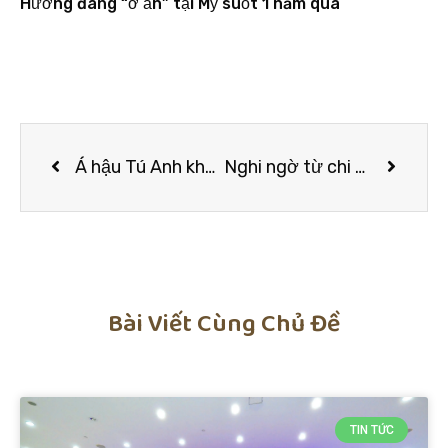
Hương đang “ở ẩn” tại Mỹ suốt 1 năm qua
Á hậu Tú Anh khoe mặt mộc quá xinh, nhưng bí mật nhỏ làm nên nhan sắc mộc hoàn hảo mới là điều đáng chú ý
Nghi ngờ từ chi tiết nhỏ của bồn cầu, người phụ nữ bất ngờ phát hiện bạn trai cũ sống trên gác mái nhà mình bấy lâu
Bài Viết Cùng Chủ Đề
TIN TỨC