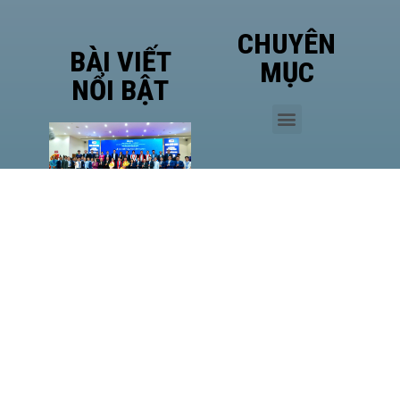
CHUYÊN
BÀI VIẾT
MỤC
NỔI BẬT
Phó
Giám
đốc Sở
Công
Thương
TP.HCM
Hà Văn
Út đề
cao vị
thế của
HASI
MM88
LAN