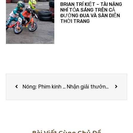
BRIAN TRÍ KIỆT – TÀI NĂNG
NHÍ TỎA SÁNG TRÊN CẢ
ĐƯỜNG ĐUA VÀ SÀN DIỄN
THỜI TRANG
Nóng: Phim kinh dị Thiên Linh Cái bất ngờ dời lịch chiếu, không ra rạp như đã hẹn
Nhận giải thưởng lớn nhưng hành động của Đông Nhi mới là điều khiến fan tự hào