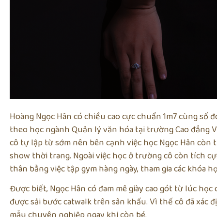
Hoàng Ngọc Hân có chiều cao cực chuẩn 1m7 cùng số đo 
theo học ngành Quản lý văn hóa tại trường Cao đẳng 
cô tự lập từ sớm nên bên cạnh việc học Ngọc Hân còn t
show thời trang. Ngoài việc học ở trường cô còn tích cự
thân bằng việc tập gym hàng ngày, tham gia các khóa họ
Được biết, Ngọc Hân có đam mê giày cao gót từ lúc học
được sải bước catwalk trên sân khấu. Vì thế cô đã xác 
mẫu chuyên nghiệp ngay khi còn bé.