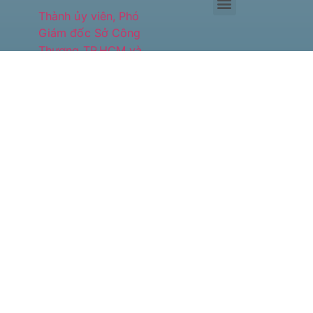
Phó
Giám
đốc Sở
Công
Thương
TP.HCM
Hà Văn
Út đề
cao vị
thế của
HASI
MM88
LAN
TỎA
HƠI ẤM
NOEL,
ĐỒNG
HÀNH
CÙNG