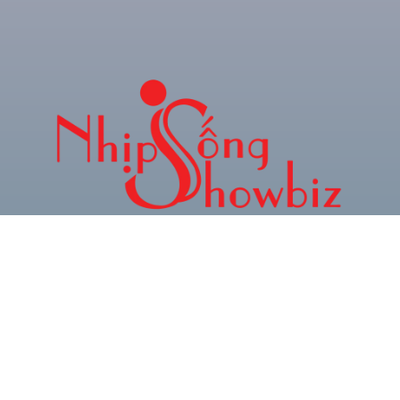
CHUYÊN TRANG THÔNG TIN GIẢI TRÍ & XU
HƯỚNG TRẺ
Hotline: 0934.024.786
Zalo: 0378.493.552
Email: phamquocnamt@gmail.com
Địa chỉ: E11 Villa An Phú Đông, Q.12