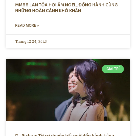
MM88 LAN TỎA HƠI ẤM NOEL, ĐỒNG HÀNH CÙNG
NHỮNG HOÀN CẢNH KHÓ KHĂN
READ MORE »
Tháng 12 24, 2025
GIẢI TRÍ
DJ Richan: Từ cơ duyên bất ngờ đến hành trình