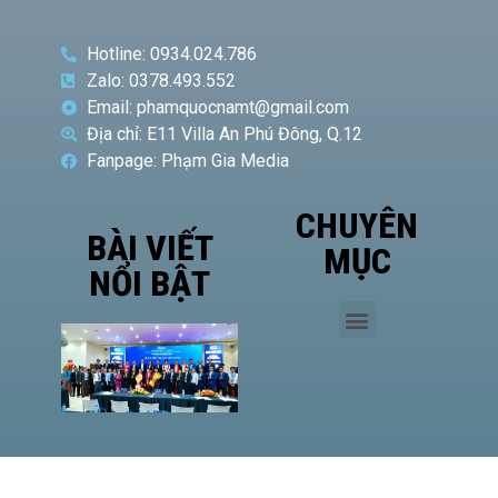
Hotline: 0934.024.786
Zalo: 0378.493.552
Email: phamquocnamt@gmail.com
Địa chỉ: E11 Villa An Phú Đông, Q.12
Fanpage: Phạm Gia Media
CHUYÊN
BÀI VIẾT
MỤC
NỔI BẬT
Phó
Giám
đốc Sở
Công
Thương
TP.HCM
Hà Văn