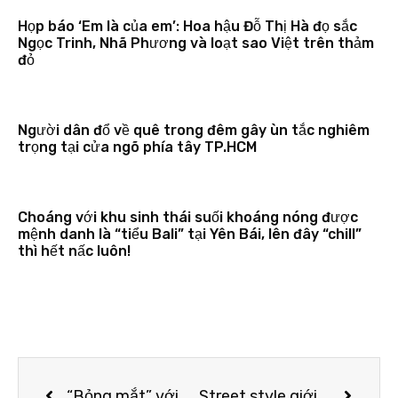
Họp báo ‘Em là của em’: Hoa hậu Đỗ Thị Hà đọ sắc
Ngọc Trinh, Nhã Phương và loạt sao Việt trên thảm
đỏ
Người dân đổ về quê trong đêm gây ùn tắc nghiêm
trọng tại cửa ngõ phía tây TP.HCM
Choáng với khu sinh thái suối khoáng nóng được
mệnh danh là “tiểu Bali” tại Yên Bái, lên đây “chill”
thì hết nấc luôn!
“Bỏng mắt” với hình thể của dàn thí sinh nữ tranh chiếc vé đầu tiên vào nhà chung “Vietnam’s Next Top Model 2019”
Street style giới trẻ Hàn chứng minh crop top chính là chân lý mùa hè, diện theo kiểu nào cũng mát mẻ tôn dáng hết nấc