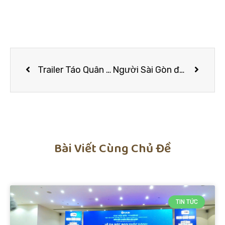
Trailer Táo Quân 2022 được Vân Dung hé lộ trên trang cá nhân
Người Sài Gòn đổ về tham quan đường hoa Nguyễn Huệ
Bài Viết Cùng Chủ Đề
TIN TỨC