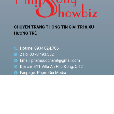
CHUYÊN TRANG THÔNG TIN GIẢI TRÍ & XU
HƯỚNG TRẺ
Hotline: 0934.024.786
Zalo: 0378.493.552
Email: phamquocnamt@gmail.com
Địa chỉ: E11 Villa An Phú Đông, Q.12
Fanpage: Phạm Gia Media
CHUYÊN
BÀI VIẾT
MỤC
NỔI BẬT
Phó