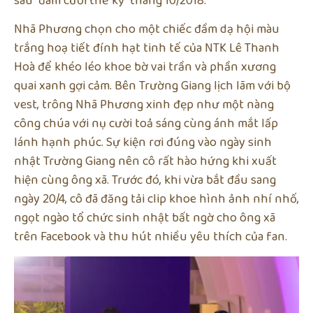
sau “đám cưới thế kỷ” tháng 10/2018.
Nhã Phương chọn cho một chiếc đầm dạ hội màu
trắng hoạ tiết đính hạt tinh tế của NTK Lê Thanh
Hoà để khéo léo khoe bờ vai trần và phần xương
quai xanh gợi cảm. Bên Trường Giang lịch lãm với bộ
vest, trông Nhã Phương xinh đẹp như một nàng
công chúa với nụ cười toả sáng cùng ánh mắt lấp
lánh hạnh phúc. Sự kiện rơi đúng vào ngày sinh
nhật Trường Giang nên cô rất hào hứng khi xuất
hiện cùng ông xã. Trước đó, khi vừa bắt đầu sang
ngày 20/4, cô đã đăng tải clip khoe hình ảnh nhí nhố,
ngọt ngào tổ chức sinh nhật bất ngờ cho ông xã
trên Facebook và thu hút nhiều yêu thích của fan.