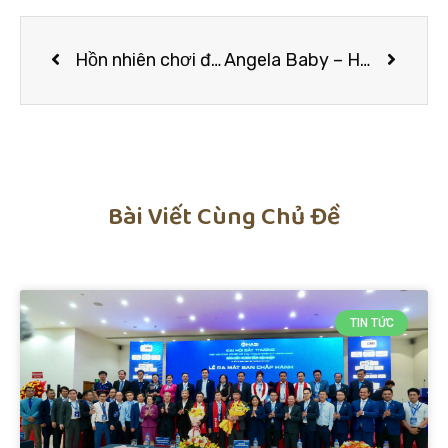
Hồn nhiên chơi đùa cùng mèo, Nam Em vô tình để lộ bạn trai ngoại quốc?
Angela Baby – Huỳnh Hiểu Minh đã ly hôn từ lâu, chỉ vì ràng buộc hợp đồng nên không thể công khai tin tức?
Bài Viết Cùng Chủ Đề
TIN TỨC