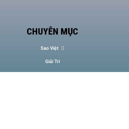
CHUYÊN MỤC
Sao Việt
Giải Trí
Âm Nhạc
Làm Đẹp
Tin tức