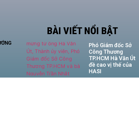
BÀI VIẾT NỔI BẬT
HƯỚNG
Phó Giám đốc Sở
Công Thương
TP.HCM Hà Văn Út
đề cao vị thế của
HASI
MM88 LAN TỎA
HƠI ẤM NOEL,
ĐỒNG HÀNH CÙNG
NHỮNG HOÀN
CẢNH KHÓ KHĂN