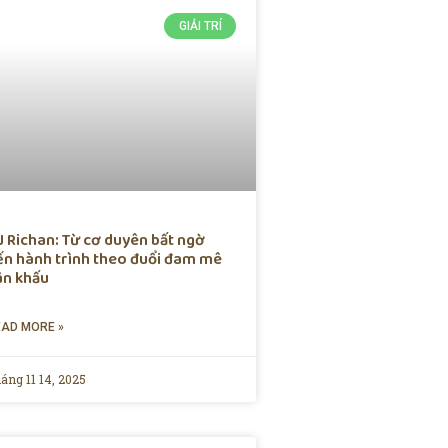
GIẢI TRÍ
J Richan: Từ cơ duyên bất ngờ
ến hành trình theo đuổi đam mê
ân khấu
EAD MORE »
áng 11 14, 2025