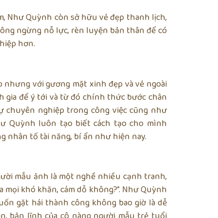
m, Như Quỳnh còn sở hữu vẻ đẹp thanh lịch,
hông ngừng nỗ lực, rèn luyện bản thân để có
hiệp hơn.
up nhưng với gương mặt xinh đẹp và vẻ ngoài
ia để ý tới và từ đó chính thức bước chân
ự chuyên nghiệp trong công việc cũng như
ư Quỳnh luôn tạo biết cách tạo cho mình
 nhân tố tài năng, bí ẩn như hiện nay.
người mẫu ảnh là một nghề nhiều cạnh tranh,
a mọi khó khăn, cám dỗ không?”. Như Quỳnh
ốn gặt hái thành công không bao giờ là dễ
in, bản lĩnh của cô nàng người mẫu trẻ tuổi