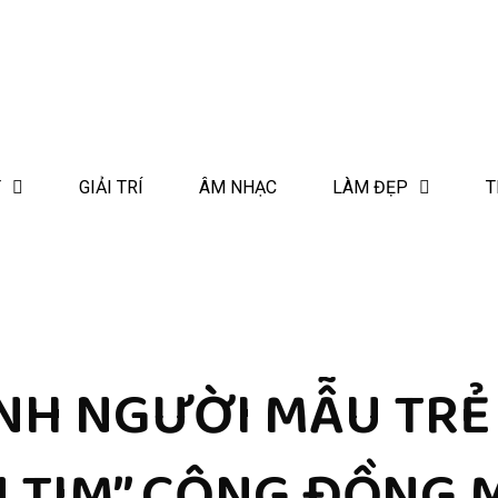
T
GIẢI TRÍ
ÂM NHẠC
LÀM ĐẸP
T
H NGƯỜI MẪU TRẺ 
 TIM” CỘNG ĐỒNG