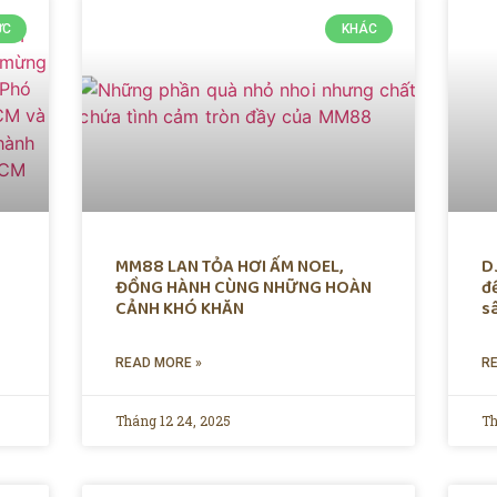
ỨC
KHÁC
MM88 LAN TỎA HƠI ẤM NOEL,
D
ĐỒNG HÀNH CÙNG NHỮNG HOÀN
đ
CẢNH KHÓ KHĂN
s
READ MORE »
R
Tháng 12 24, 2025
Th