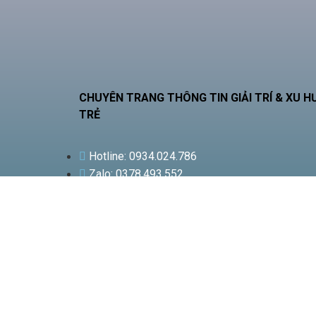
CHUYÊN TRANG THÔNG TIN GIẢI TRÍ & XU 
TRẺ
Hotline: 0934.024.786
Zalo: 0378.493.552
Email: phamquocnamt@gmail.com
Địa chỉ: E11 Villa An Phú Đông, Q.12
Fanpage: Phạm Gia Media