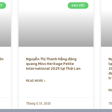
ỆT
SAO VIỆT
ên
Nguyễn Thị Thanh Hằng đăng
N
quang Miss Heritage Petite
tạ
International 2025 tại Thái Lan
2
đ
t
READ MORE »
R
Tháng 11 10, 2025
Th