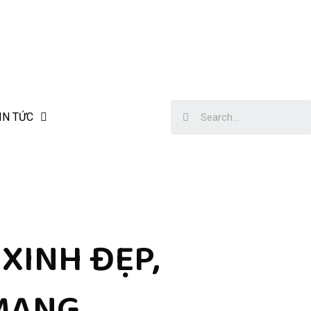
IN TỨC
XINH ĐẸP,
 MẠNG