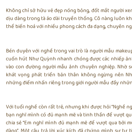
Không chỉ sở hữu vẻ đẹp nóng bỏng, đốt mắt người xe
dịu dàng trong tà áo dài truyền thống. Cô nàng luôn k
thể biến hoá với nhiều phong cách đa dạng, chuyên ng
Bén duyên với nghề trong vai trò là người mẫu make
cuốn hút Như Quỳnh nhanh chóng được các nhiếp ảnh g
vào con đường người mẫu ảnh chuyên nghiệp. Nhờ s
khát vọng phát triển bản thân không ngừng nên Nh
những điểm nhấn riêng trong giới người mẫu đầy những
Với tuổi nghề còn rất trẻ, nhưng khi được hỏi “Nghề 
bạn nghĩ mình có đủ mạnh mẽ và tinh thần để vượt qu
chia sẻ “Em nghĩ mình đủ mạnh mẽ để vượt qua bởi mu
dàng”. Một câu trả lời xúc kích đã chứng mình sự tự t