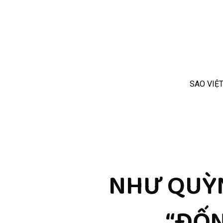
SAO VIỆ
NHƯ QUỲN
“ĐỐN