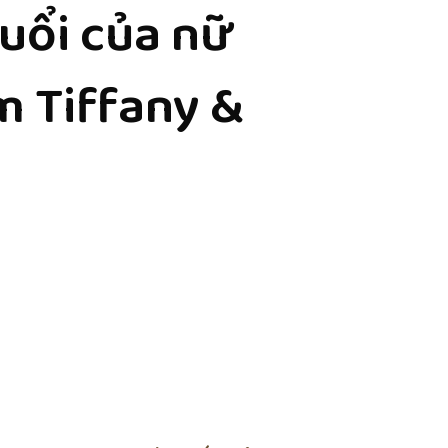
uổi của nữ
m Tiffany &