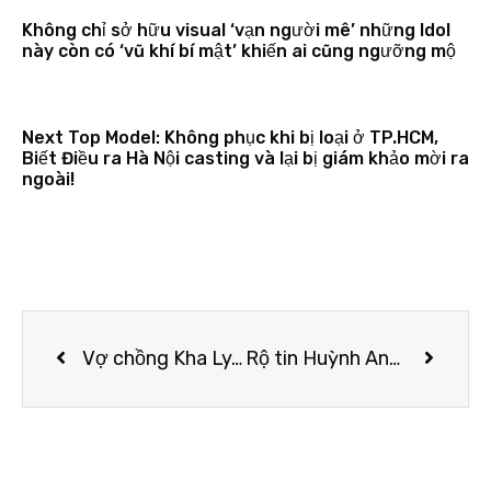
Không chỉ sở hữu visual ‘vạn người mê’ những Idol
này còn có ‘vũ khí bí mật’ khiến ai cũng ngưỡng mộ
Next Top Model: Không phục khi bị loại ở TP.HCM,
Biết Điều ra Hà Nội casting và lại bị giám khảo mời ra
ngoài!
Vợ chồng Kha Ly, bạn bè nghệ sĩ thắp nhang tiễn biệt diễn viên Anh Vũ trong đám tang tại Mỹ
Rộ tin Huỳnh Anh tự ý bỏ quay, mất liên lạc cả ngày với lý do cũ: “Bị ngất phải đi cấp cứu”