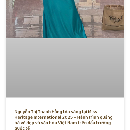
Nguyễn Thị Thanh Hằng tỏa sáng tại Miss
Heritage International 2025 – Hành trình quảng
bá vẻ đẹp và văn hóa Việt Nam trên đấu trường
quốc tế