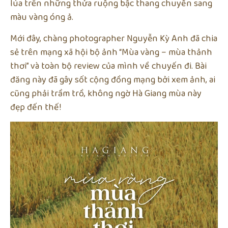
lúa trên những thửa ruộng bậc thang chuyển sang
màu vàng óng ả.
Mới đây, chàng photographer Nguyễn Kỳ Anh đã chia
sẻ trên mạng xã hội bộ ảnh “Mùa vàng – mùa thảnh
thơi” và toàn bộ review của mình về chuyến đi. Bài
đăng này đã gây sốt cộng đồng mạng bởi xem ảnh, ai
cũng phải trầm trồ, không ngờ Hà Giang mùa này
đẹp đến thế!