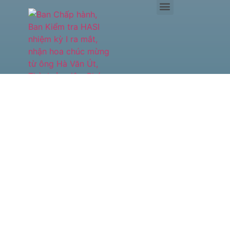
Phó
Giám
đốc Sở
Công
Thương
TP.HCM
Hà Văn
Út đề
cao vị
thế của
HASI