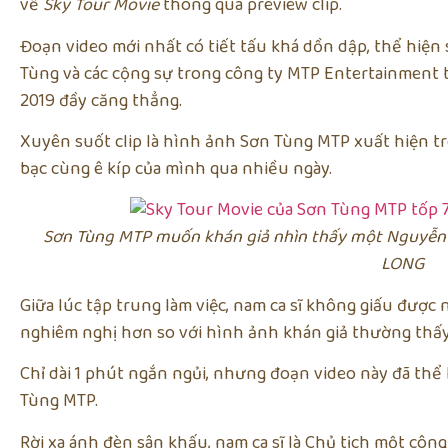
về
Sky Tour Movie
thông qua preview clip.
Đoạn video mới nhất có tiết tấu khá dồn dập, thể hiệ
Tùng và các cộng sự trong công ty MTP Entertainment
2019 đầy căng thẳng.
Xuyên suốt clip là hình ảnh Sơn Tùng MTP xuất hiện t
bạc cùng ê kíp của mình qua nhiều ngày.
Sơn Tùng MTP muốn khán giả nhìn thấy một Nguyễn T
LONG
Giữa lúc tập trung làm việc, nam ca sĩ không giấu đượ
nghiêm nghị hơn so với hình ảnh khán giả thường thấy
Chỉ dài 1 phút ngắn ngủi, nhưng đoạn video này đã thể
Tùng MTP.
Rời xa ánh đèn sân khấu, nam ca sĩ là Chủ tịch một công t