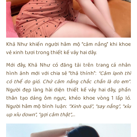
Khả Như khiến người hâm mộ “cảm nắng” khi khoe
vẻ xinh tươi trong thiết kế váy hai dây.
Mới đây, Khả Như có đăng tải trên trang cá nhân
hình ảnh mới với chia sẻ “thả thính”:
“Cảm lạnh thì
có thể do gió. Chứ cảm nắng chắc chắn là do em”
.
Người đẹp làng hài diện thiết kế váy hai dây, phần
thân tạo dáng ôm ngực, khéo khoe vòng 1 lấp ló.
Người hâm mộ bình luận:
“Xinh quá”
,
“say nắng”
,
“xỉu
up xỉu down”
,
“gợi cảm thật”
,…