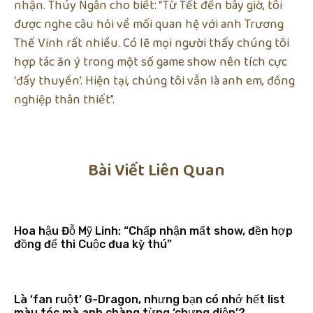
nhận. Thúy Ngân cho biết: “Từ Tết đến bây giờ, tôi
được nghe câu hỏi về mối quan hệ với anh Trương
Thế Vinh rất nhiều. Có lẽ mọi người thấy chúng tôi
hợp tác ăn ý trong một số game show nên tích cực
‘đẩy thuyền’. Hiện tại, chúng tôi vẫn là anh em, đồng
nghiệp thân thiết”.
Bài Viết Liên Quan
Hoa hậu Đỗ Mỹ Linh: “Chấp nhận mất show, đền hợp
đồng để thi Cuộc đua kỳ thú”
Là ‘fan ruột’ G-Dragon, nhưng bạn có nhớ hết list
màu tóc mà anh chàng từng ‘chưng diện’?