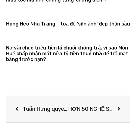
Hang Heo Nha Trang – toạ độ ‘săn ảnh’ đẹp thần sầu
Nợ vài chục triệu tiền lá chuối không trả, vì sao Món
Huế chấp nhận mất nửa tỷ tiền thuê nhà để trả mặt
bằng trước hạn?
Tuấn Hưng quyên góp 10.000 khẩu trang y tế cho Bệnh viện Bạch Mai
HƠN 50 NGHỆ SĨ VIỆT ĐỒNG LÒNG LAN TỎA THÔNG ĐIỆP NÓI KHÔNG VỚI NHỰA DÙNG MỘT LẦN