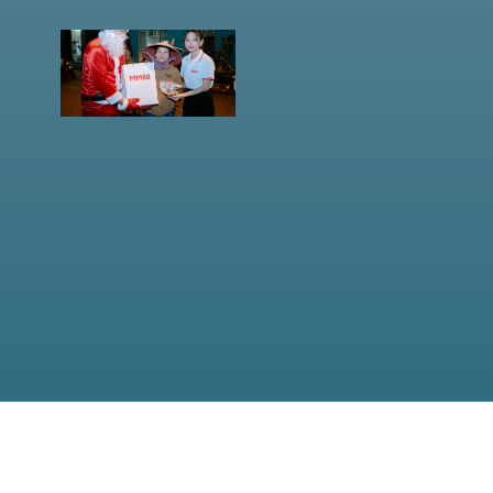
MM88
LAN
TỎA
HƠI ẤM
NOEL,
ĐỒNG
HÀNH
CÙNG
NHỮNG
HOÀN
CẢNH
KHÓ
KHĂN