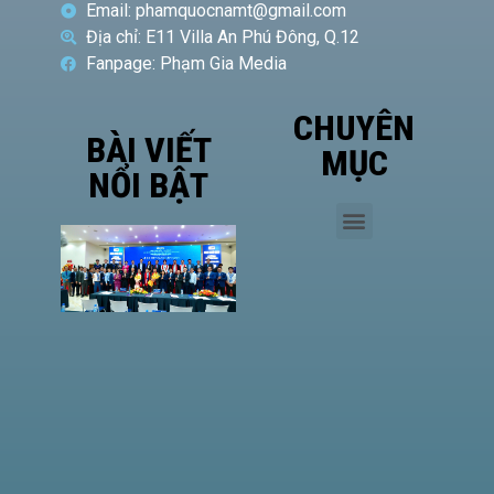
Email: phamquocnamt@gmail.com
Địa chỉ: E11 Villa An Phú Đông, Q.12
Fanpage: Phạm Gia Media
CHUYÊN
BÀI VIẾT
MỤC
NỔI BẬT
Phó
Giám
đốc Sở
Công
Thương
TP.HCM
Hà Văn
Út đề
cao vị
thế của
HASI