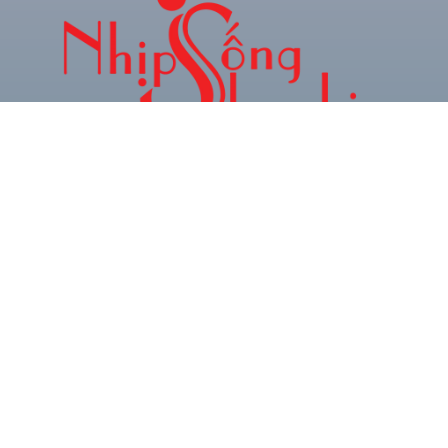
CHUYÊN TRANG THÔNG TIN GIẢI TRÍ & XU
HƯỚNG TRẺ
Hotline: 0934.024.786
Zalo: 0378.493.552
Email: phamquocnamt@gmail.com
Địa chỉ: E11 Villa An Phú Đông, Q.12
Fanpage: Phạm Gia Media
CHUYÊN
BÀI VIẾT
MỤC