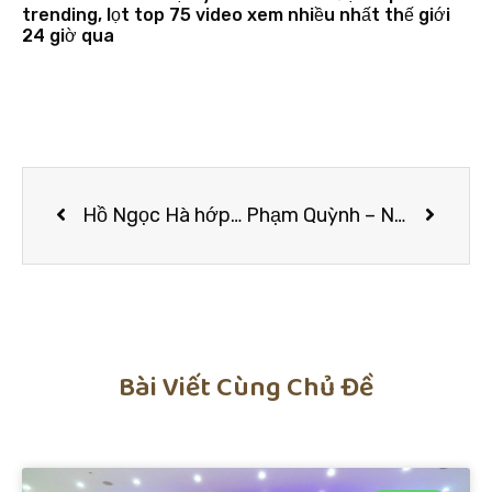
trending, lọt top 75 video xem nhiều nhất thế giới
24 giờ qua
Hồ Ngọc Hà hớp hồn fan trong bộ váy sequin ngắn o ép vòng 1 ‘khủng’
Phạm Quỳnh – Nữ doanh nhân sở hữu gout thời trang ấn tượng không kém fashionista
Bài Viết Cùng Chủ Đề