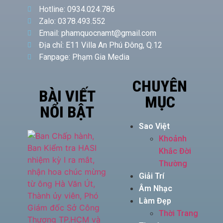
Hotline: 0934.024.786
Zalo: 0378.493.552
Email: phamquocnamt@gmail.com
Địa chỉ: E11 Villa An Phú Đông, Q.12
Fanpage: Phạm Gia Media
CHUYÊN
BÀI VIẾT
MỤC
NỔI BẬT
Sao Việt
Khoảnh
Khắc Đời
Thường
Giải Trí
Âm Nhạc
Làm Đẹp
Thời Trang