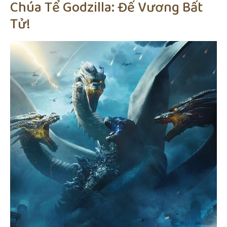
Chúa Tể Godzilla: Đế Vương Bất
Tử!