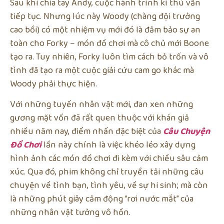
Sau khi chia tay Andy, cuộc hành trình kì thú vẫn
tiếp tục. Nhưng lúc này Woody (chàng đội trưởng
cao bồi) có một nhiệm vụ mới đó là đảm bảo sự an
toàn cho Forky – món đồ chơi mà cô chủ mới Boone
tạo ra. Tuy nhiên, Forky luôn tìm cách bỏ trốn và vô
tình đã tạo ra một cuộc giải cứu cam go khác mà
Woody phải thực hiện.
Với những tuyến nhân vật mới, đan xen những
gương mặt vốn đã rất quen thuộc với khán giả
nhiều năm nay, điểm nhấn đặc biệt của
Câu Chuyện
Đồ Chơi
lần này chính là việc khéo léo xây dựng
hình ảnh các món đồ chơi đi kèm với chiều sâu cảm
xúc. Qua đó, phim không chỉ truyền tải những câu
chuyện về tình bạn, tình yêu, về sự hi sinh; mà còn
là những phút giây cảm động “rơi nước mắt” của
những nhân vật tưởng vô hồn.