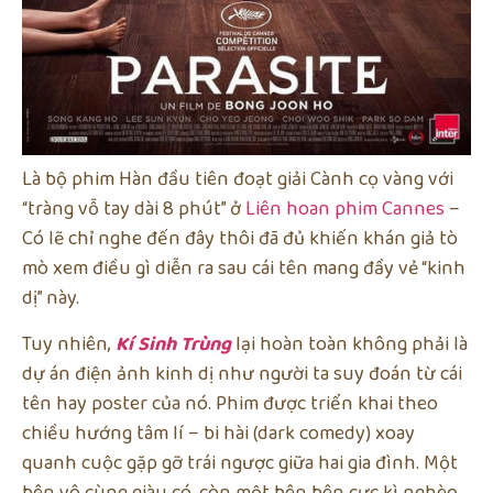
Là bộ phim Hàn đầu tiên đoạt giải Cành cọ vàng với
“tràng vỗ tay dài 8 phút” ở
Liên hoan phim Cannes
–
Có lẽ chỉ nghe đến đây thôi đã đủ khiến khán giả tò
mò xem điều gì diễn ra sau cái tên mang đầy vẻ “kinh
dị” này.
Tuy nhiên,
Kí Sinh Trùng
lại hoàn toàn không phải là
dự án điện ảnh kinh dị như người ta suy đoán từ cái
tên hay poster của nó. Phim được triển khai theo
chiều hướng tâm lí – bi hài (dark comedy) xoay
quanh cuộc gặp gỡ trái ngược giữa hai gia đình. Một
bên vô cùng giàu có, còn một bên bên cực kì nghèo