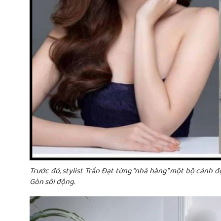
Trước đó, stylist Trần Đạt từng “nhá hàng” một bộ cánh đ
Gòn sôi động.