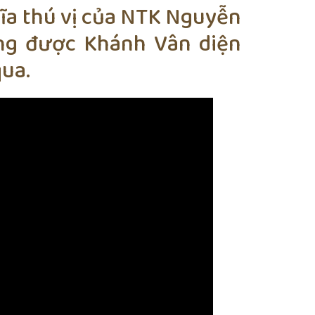
hĩa thú vị của NTK Nguyễn
ông được Khánh Vân diện
qua.