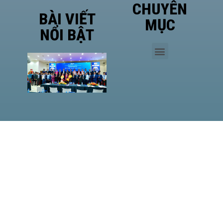
CHUYÊN
BÀI VIẾT
MỤC
NỔI BẬT
Phó
Giám
đốc Sở
Công
Thương
TP.HCM
Hà Văn
Út đề
cao vị
thế của
HASI
MM88
LAN
TỎA