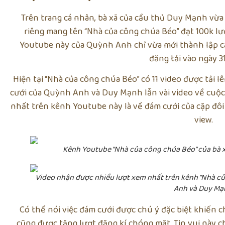
Trên trang cá nhân, bà xã của cầu thủ Duy Mạnh vừ
riêng mang tên “Nhà của công chúa Béo” đạt 100k lư
Youtube này của Quỳnh Anh chỉ vừa mới thành lập cá
đăng tải vào ngày 31
Hiện tại “Nhà của công chúa Béo” có 11 video được tải lê
cưới của Quỳnh Anh và Duy Mạnh lẫn vài video về cuộc
nhất trên kênh Youtube này là về đám cưới của cặp đôi đ
view.
Kênh Youtube “Nhà của công chúa Béo” của bà 
Video nhận được nhiều lượt xem nhất trên kênh “Nhà c
Anh và Duy Mạ
Có thể nói việc đám cưới được chú ý đặc biệt khiến
cũng được tăng lượt đăng kí chóng mặt. Tin vui này