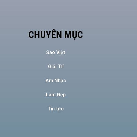
CHUYÊN MỤC
Sao Việt
Giải Trí
Âm Nhạc
Làm Đẹp
Tin tức