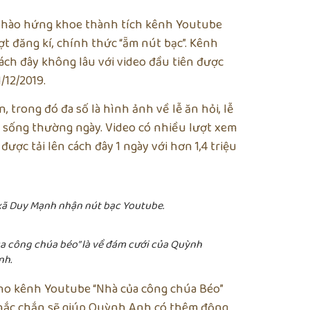
a hào hứng khoe thành tích kênh Youtube
ợt đăng kí, chính thức “ẵm nút bạc”. Kênh
ch đây không lâu với video đầu tiên được
/12/2019.
n, trong đó đa số là hình ảnh về lễ ăn hỏi, lễ
 sống thường ngày. Video có nhiều lượt xem
ược tải lên cách đây 1 ngày với hơn 1,4 triệu
xã Duy Mạnh nhận nút bạc Youtube.
ủa công chúa béo” là về đám cưới của Quỳnh
nh
.
 cho kênh Youtube “Nhà của công chúa Béo”
 chắc chắn sẽ giúp Quỳnh Anh có thêm động