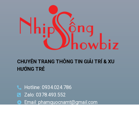
CHUYÊN TRANG THÔNG TIN GIẢI TRÍ & XU
HƯỚNG TRẺ
Hotline: 0934.024.786
Zalo: 0378.493.552
Email: phamquocnamt@gmail.com
Địa chỉ: E11 Villa An Phú Đông, Q.12
Fanpage: Phạm Gia Media
CHUYÊN