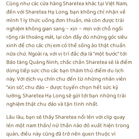
Cũng như các cửa hàng Sharetea khác tại Việt Nam,
đến với Sharetea Hạ Long, bạn không chỉ nhận về
mình 1 ly thức uống đơn thuần, mà còn được trải
nghiệm không gian sang – xịn – mịn với chỗ ngồi
rộng rãi thoáng mát, lại còn đầy đủ những góc siêu
xinh để cho các chị em có thể sống ảo thật chuẩn
nữa chứ. Ngoài ra, với vị trí đắc địa là “một bước” tới
Bảo tàng Quảng Ninh, chắc chắn Sharetea sẽ là điểm
dừng tiếp sức cho các bạn thăm thú điểm du lịch
này. Với dịch vụ chỉn chu đến từ những nhân viên
“xịn sò”, chu đáo – được tuyển chọn hết sức kỹ
lưỡng, Sharetea Hạ Long sẽ gửi tới bạn những trải
nghiệm thật chu đáo và tận tình nhất.
Lâu lâu, bạn sẽ thấy Sharetea nổi lên với clip quay
lén một nam thần/ nữ thần nào đó xuất hiện trong
quán, điều này cũng đã trở nên quen thuộc vì