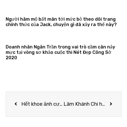
Người hâm mộ bất mãn tới mức bỏ theo dõi trang
chính thức của Jack, chuyện gì đã xảy ra thế này?
Doanh nhân Ngân Trần trong vai trò cầm cân nảy
mực tại vòng sơ khảo cuộc thi Nét Đẹp Công Sở
2020
Hết khoe ảnh cưới, Đàm Thu Trang cùng Cường Đô La lại “đưa nhau đi trốn” cực lãng mạn ngày nghỉ lễ
Lâm Khánh Chi hoang mang với 2 bạn nữ quen nhau nhưng không “đụng chạm”