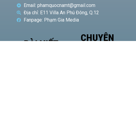
Email: phamquocnamt@gmail.com
Địa chỉ: E11 Villa An Phú Đông, Q.12
Fanpage: Phạm Gia Media
CHUYÊN
BÀI VIẾT
MỤC
NỔI BẬT
Phó
Giám
đốc Sở
Công
Thương
TP.HCM
Hà Văn
Út đề
cao vị
thế của
HASI