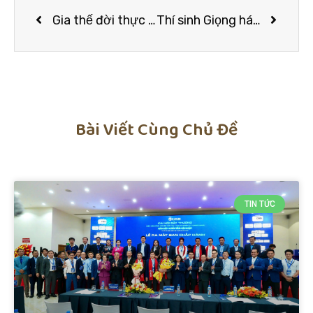
Gia thế đời thực của hội công tử “trâm anh thế phiệt” màn ảnh nhỏ: Người có biệt thự 25 tỷ, người chật vật kiếm kế sinh nhai!
Thí sinh Giọng hát Việt “đụng chạm” Đông Nhi: Đỗ Hiếu đáp trả sâu cay, Tùng Leo gay gắt lên á
Bài Viết Cùng Chủ Đề
TIN TỨC