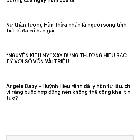
Dương của ngày hôm qua đi
Nữ thần tượng Hàn thừa nhận là người song tính,
tiết lộ đã có bạn gái
“NGUYỄN KIỀU MY” XÂY DỰNG THƯƠNG HIỆU BẠC
TỶ VỚI SỐ VỐN VÀI TRIỆU
Angela Baby – Huỳnh Hiểu Minh đã ly hôn từ lâu, chỉ
vì ràng buộc hợp đồng nên không thể công khai tin
tức?