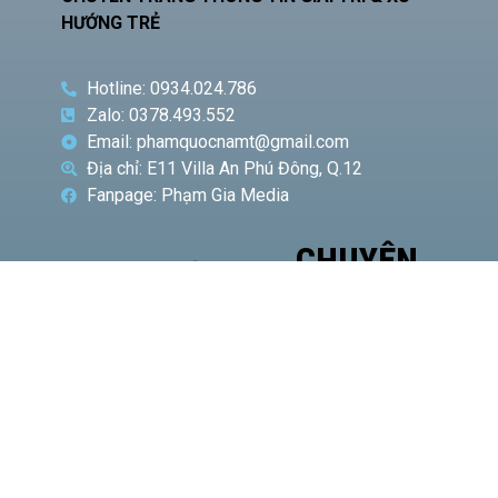
HƯỚNG TRẺ
Hotline: 0934.024.786
Zalo: 0378.493.552
Email: phamquocnamt@gmail.com
Địa chỉ: E11 Villa An Phú Đông, Q.12
Fanpage: Phạm Gia Media
CHUYÊN
BÀI VIẾT
MỤC
NỔI BẬT
Phó
Giám
đốc Sở
Công
Thương
TP.HCM