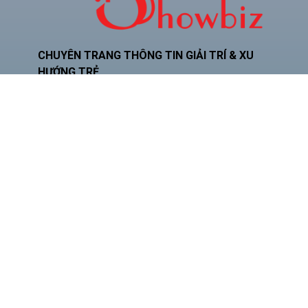
CHUYÊN TRANG THÔNG TIN GIẢI TRÍ & XU
HƯỚNG TRẺ
Hotline: 0934.024.786
Zalo: 0378.493.552
Email: phamquocnamt@gmail.com
Địa chỉ: E11 Villa An Phú Đông, Q.12
Fanpage: Phạm Gia Media
CHUYÊN
BÀI VIẾT
MỤC
NỔI BẬT
Phó
Giám