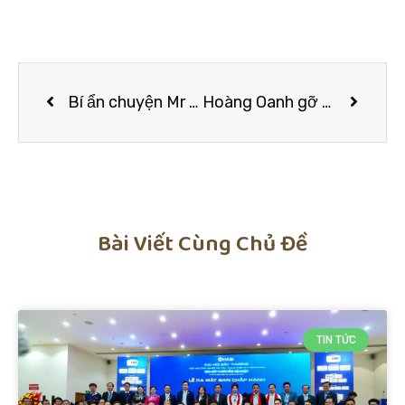
Bí ẩn chuyện Mr Đàm giấu 2 bên gia đình, tự cưới và “đã trao chiếc nhẫn đẹp nhất cuộc đời cho 1 người”
Hoàng Oanh gỡ mác “nhạt nhẽo” và trở nên “mặn chát” kể từ khi yêu trai Tây: Sắc sảo với quan điểm trong hôn nhân khiến chị em cũng phải gật gù
Bài Viết Cùng Chủ Đề
TIN TỨC