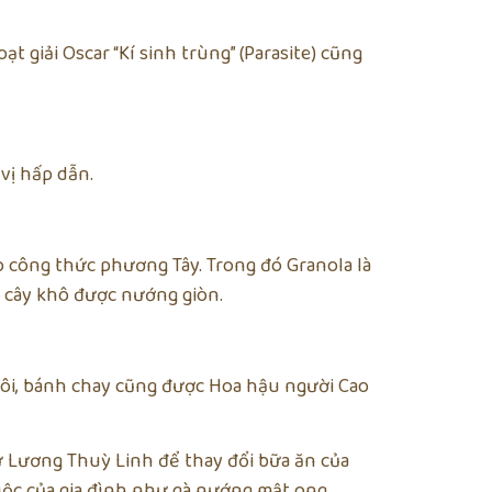
 giải Oscar “Kí sinh trùng” (Parasite) cũng
vị hấp dẫn.
o công thức phương Tây. Trong đó Granola là
i cây khô được nướng giòn.
ôi, bánh chay cũng được Hoa hậu người Cao
ừ Lương Thuỳ Linh để thay đổi bữa ăn của
ộc của gia đình như gà nướng mật ong,