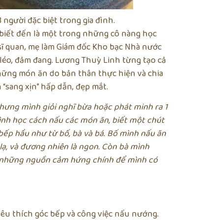
gười đặc biệt trong gia đình.
biết đến là một trong những cô nàng học
là sĩ quan, mẹ làm Giám đốc Kho bạc Nhà nước
léo, đảm đang. Lương Thuỳ Linh từng tạo cả
những món ăn do bản thân thực hiện và chia
“sang xịn” hấp dẫn, đẹp mắt.
hưng mình giỏi nghĩ bừa hoặc phát minh ra 1
ình học cách nấu các món ăn, biết một chút
ếp hầu như từ bố, bà và bá. Bố mình nấu ăn
 lạ, và đương nhiên là ngon. Còn bà mình
g những nguồn cảm hứng chính để mình có
êu thích góc bếp và công việc nấu nướng.