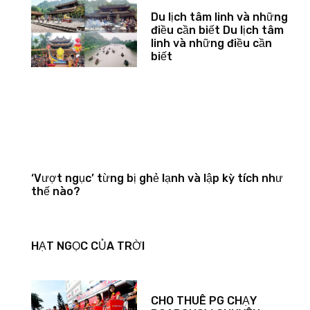
Du lịch tâm linh và những
điều cần biết Du lịch tâm
linh và những điều cần
biết
‘Vượt ngục’ từng bị ghẻ lạnh và lập kỳ tích như
thế nào?
HẠT NGỌC CỦA TRỜI
CHO THUÊ PG CHẠY