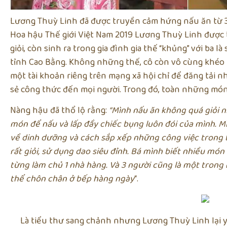
Lương Thuỳ Linh đã được truyền cảm hứng nấu ăn từ 3 n
Hoa hậu Thế giới Việt Nam 2019 Lương Thuỳ Linh được 
giỏi, còn sinh ra trong gia đình gia thế “khủng” với ba 
tỉnh Cao Bằng. Không những thế, cô còn vô cùng khéo 
một tài khoản riêng trên mạng xã hội chỉ để đăng tải 
sẻ công thức đến mọi người. Trong đó, toàn những món 
Nàng hậu đã thổ lộ rằng:
“Mình nấu ăn không quá giỏi n
món để nấu và lấp đầy chiếc bụng luôn đói của mình. M
về dinh dưỡng và cách sắp xếp những công việc trong b
rất giỏi, sử dụng dao siêu đỉnh. Bá mình biết nhiều món
từng làm chủ 1 nhà hàng. Và 3 người cũng là một tron
thể chôn chân ở bếp hàng ngày
“.
Là tiểu thư sang chảnh nhưng Lương Thuỳ Linh lại y