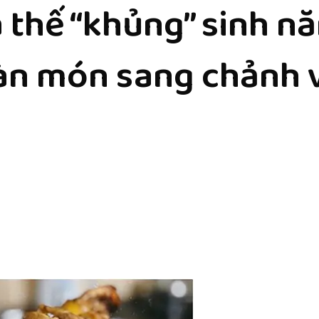
 thế “khủng” sinh n
oàn món sang chảnh 