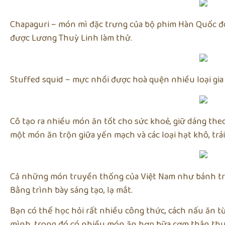
Chapaguri – món mì đặc trưng của bộ phim Hàn Quốc đoạt
được Lương Thuỳ Linh làm thử.
Stuffed squid – mực nhồi được hoà quện nhiều loại gia 
Cô tạo ra nhiều món ăn tốt cho sức khoẻ, giữ dáng the
một món ăn trộn giữa yến mạch và các loại hạt khô, trá
Cả những món truyền thống của Việt Nam như bánh tr
Bằng trình bày sáng tạo, lạ mắt.
Bạn có thể học hỏi rất nhiều công thức, cách nấu ăn t
mình, trong đó có nhiều món ăn hợp bữa cơm thân thu