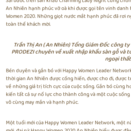
Sải bước trên sân khấu Charming Lady Night cùng chồng
An Nhiên hạnh phúc vỡ oà khi được gọi tên vinh danh 
Women 2020. Những giọt nước mắt hạnh phúc đã rơi ng
toàn thể khách mời.
Trần Thị An ( An Nhiên) Tổng Giám Đốc công ty
PRODEZI chuyên về xuất nhập khẩu sàn gỗ và tư 
ngoại thất
Bén duyên và gắn bó với Happy Women Leader Network
thời gian An Nhiên được cống hiến, được cho đi, được 
về những giá trị tích cực của cuộc sống. Gắn bó cùng 
kiến tất cả sự nổ lực cho thành công và một cuộc sốn
vô cùng may mắn và hạnh phúc.
Một tuổi mới của Happy Women Leader Network, một nă
mới, đại sứ Happy Women 2020 An Nhiên hiểu được đây