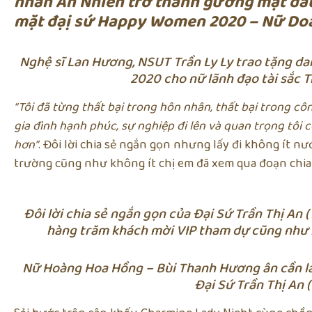
nhân An Nhiên trở thành gương mặt đầ
mặt đạị sứ Happy Women 2020 – Nữ Do
Nghệ sĩ Lan Hương, NSUT Trần Ly Ly trao tặng d
2020 cho nữ lãnh đạo tài sắc T
“Tôi đã từng thất bại trong hôn nhân, thất bại trong c
gia đình hạnh phúc, sự nghiệp đi lên và quan trọng tôi
hơn”
. Đôi lời chia sẻ ngắn gọn nhưng lấy đi không ít n
trường cũng như không ít chị em đã xem qua đoạn chi
Đôi lời chia sẻ ngắn gọn của Đại Sứ Trần Thị An (
hàng trăm khách mời VIP tham dự cũng như 
Nữ Hoàng Hoa Hồng – Bùi Thanh Hương ân cần l
Đại Sứ Trần Thị An (