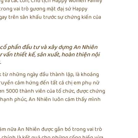
 và các con, Chủ tịch Happy Women Family
trong vai trò gương mặt đạị sứ Happy
ay trên sân khấu trước sự chứng kiến của
 cổ phần đầu tư và xây dựng An Nhiên
vấn thiết kế, sản xuất, hoàn thiện nội
.
 từ những ngày đầu thành lập, là khoảng
truyền cảm hứng đến tất cả chị em phụ nữ
hơn 5000 thành viên của tổ chức, được chứng
g hạnh phúc, An Nhiên luôn cảm thấy mình
m nữa An Nhiên được gắn bó trong vai trò
 chính là kết quả cho những cống hiến vừa