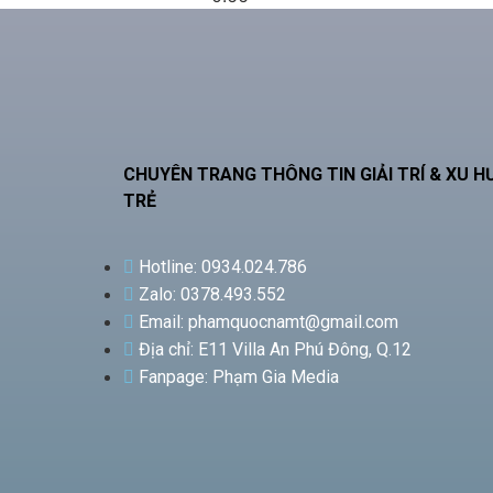
CHUYÊN TRANG THÔNG TIN GIẢI TRÍ & XU 
TRẺ
Hotline: 0934.024.786
Zalo: 0378.493.552
Email: phamquocnamt@gmail.com
Địa chỉ: E11 Villa An Phú Đông, Q.12
Fanpage: Phạm Gia Media