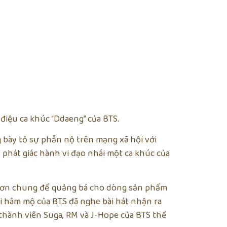
 điệu ca khúc “Ddaeng” của BTS.
g bày tỏ sự phẫn nộ trên mạng xã hội với
ị phát giác hành vi đạo nhái một ca khúc của
a đơn chung để quảng bá cho dòng sản phẩm
i hâm mộ của BTS đã nghe bài hát nhận ra
thành viên Suga, RM và J-Hope của BTS thể