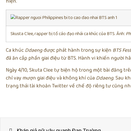
hiện.
Skusta Clee, rapper bị tố cáo đạo nhái ca khúc của BTS. Ảnh:
Ph
Ca khúc
Ddaeng
được phát hành trong sự kiện
BTS Fes
đã ăn cắp phần giai điệu từ BTS. Hành vi khiến người
Ngày 4/10, Skuta Clee tự biện hộ trong một bài đăng trê
chỉ vay mượn giai điệu và không khí của
Ddaeng
. Sau k
trạng thái tài khoản Twitter về chế độ riêng tư cũng n
Khán giả nữ vây quanh Đan Trường