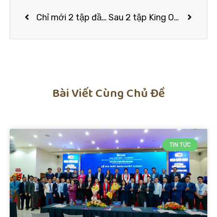
Chỉ mới 2 tập đầu, King of Rap đã tạo ‘những cơn địa chấn’ nhờ vào các điểm nhấn: Màn trình diễn viral và thực tài của thí sinh
Sau 2 tập King Of Rap, HLV Datmaniac khiến fan thán phục vì nhận xét chuẩn chuyên môn, đầy khí chất
Bài Viết Cùng Chủ Đề
TIN TỨC