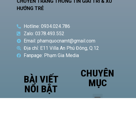
CHUYÊN TRANG THÔNG TIN GIẢI TRÍ & XU
HƯỚNG TRẺ
Hotline: 0934.024.786
Zalo: 0378.493.552
Email: phamquocnamt@gmail.com
Địa chỉ: E11 Villa An Phú Đông, Q.12
Fanpage: Phạm Gia Media
CHUYÊN
BÀI VIẾT
MỤC
NỔI BẬT
Phó
Giám
đốc Sở
Công
Thương
TP.HCM